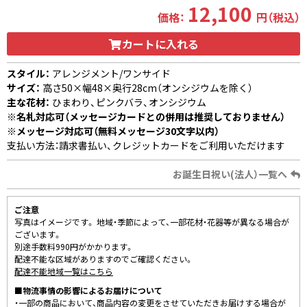
12,100
価格：
円（税込）
カートに入れる
スタイル：
アレンジメント/ワンサイド
サイズ：
高さ50×幅48×奥行28cm（オンシジウムを除く）
主な花材：
ひまわり、ピンクバラ、オンシジウム
※名札対応可（メッセージカードとの併用は推奨しておりません）
※メッセージ対応可（無料メッセージ30文字以内）
支払い方法：請求書払い、クレジットカードをご利用いただけます
お誕生日祝い(法人）一覧へ
ご注意
写真はイメージです。 地域・季節によって、一部花材・花器等が異なる場合が
ございます。
別途手数料990円がかかります。
配達不能な区域がありますのでご確認ください。
配達不能地域一覧はこちら
■物流事情の影響によるお届けについて
・一部の商品において、商品内容の変更をさせていただきお届けする場合が