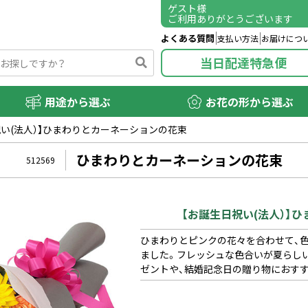
ゲスト
様
ご利用ありがとうございます
よくある質問
支払い方法
お届けにつ
当日配達特急便
用途から選ぶ
お花の形から選ぶ
祝い(法人）】ひまわりとカーネーションの花束
ひまわりとカーネーションの花束
512569
【お誕生日祝い(法人）】
ひまわりとピンクの花々を合わせて、
ました。フレッシュな色合いが夏らし
ゼントや、結婚記念日の贈り物におす