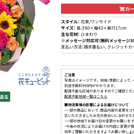
カ
スタイル：
花束/ワンサイド
サイズ：
長さ60×幅43×奥行17cm
主な花材：
ひまわり
※メッセージ対応可（無料メッセージ3
支払い方法：請求書払い、クレジットカ
ご注意
写真はイメージです。 地域・季節によって
別途手数料990円がかかります。
配達不能な区域がありますのでご確認くだ
送る
配達不能地域一覧はこちら
■物流事情の影響によるお届けについて
・一部の商品において、商品内容の変更をさ
文いただきましたお花の色合いに合わせた
・一部の地域でお届け日の変更のお願いを
・今後の状況によりお届けの内容に変更が
何卒ご理解いただきますようお願い申し上