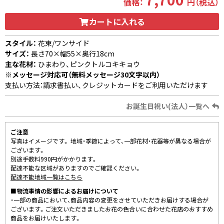
価格：
円（税込）
カートに入れる
スタイル：
花束/ワンサイド
サイズ：
長さ70×幅55×奥行18cm
主な花材：
ひまわり、ピンクトルコキキョウ
※メッセージ対応可（無料メッセージ30文字以内）
支払い方法：請求書払い、クレジットカードをご利用いただけます
お誕生日祝い(法人）一覧へ
ご注意
写真はイメージです。 地域・季節によって、一部花材・花器等が異なる場合が
ございます。
別途手数料990円がかかります。
配達不能な区域がありますのでご確認ください。
配達不能地域一覧はこちら
■物流事情の影響によるお届けについて
・一部の商品において、商品内容の変更をさせていただきお届けする場合が
ございます。ご注文いただきましたお花の色合いに合わせた花店のおすすめ
商品をお届けいたします。