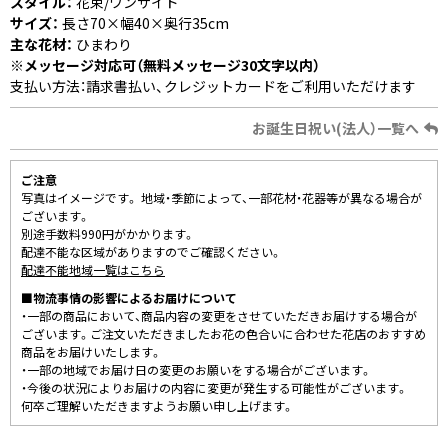
スタイル：
花束/ワンサイド
サイズ：
長さ70×幅40×奥行35cm
主な花材：
ひまわり
※メッセージ対応可（無料メッセージ30文字以内）
支払い方法：請求書払い、クレジットカードをご利用いただけます
お誕生日祝い(法人）一覧へ
ご注意
写真はイメージです。 地域・季節によって、一部花材・花器等が異なる場合が
ございます。
別途手数料990円がかかります。
配達不能な区域がありますのでご確認ください。
配達不能地域一覧はこちら
■物流事情の影響によるお届けについて
・一部の商品において、商品内容の変更をさせていただきお届けする場合が
ございます。ご注文いただきましたお花の色合いに合わせた花店のおすすめ
商品をお届けいたします。
・一部の地域でお届け日の変更のお願いをする場合がございます。
・今後の状況によりお届けの内容に変更が発生する可能性がございます。
何卒ご理解いただきますようお願い申し上げます。