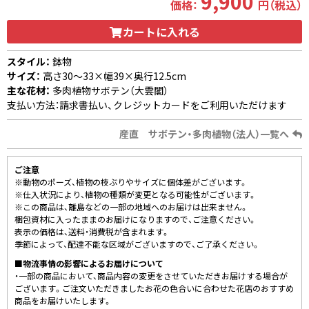
9,900
価格：
円（税込）
カートに入れる
スタイル：
鉢物
サイズ：
高さ30〜33×幅39×奥行12.5cm
主な花材：
多肉植物サボテン（大雲閣）
支払い方法：請求書払い、クレジットカードをご利用いただけます
産直 サボテン・多肉植物（法人）一覧へ
ご注意
※動物のポーズ、植物の枝ぶりやサイズに個体差がございます。
※仕入状況により、植物の種類が変更となる可能性がございます。
※この商品は、離島などの一部の地域へのお届けは出来ません。
梱包資材に入ったままのお届けになりますので、ご注意ください。
表示の価格は、送料・消費税が含まれます。
季節によって、配達不能な区域がございますので、ご了承ください。
■物流事情の影響によるお届けについて
・一部の商品において、商品内容の変更をさせていただきお届けする場合が
ございます。ご注文いただきましたお花の色合いに合わせた花店のおすすめ
商品をお届けいたします。