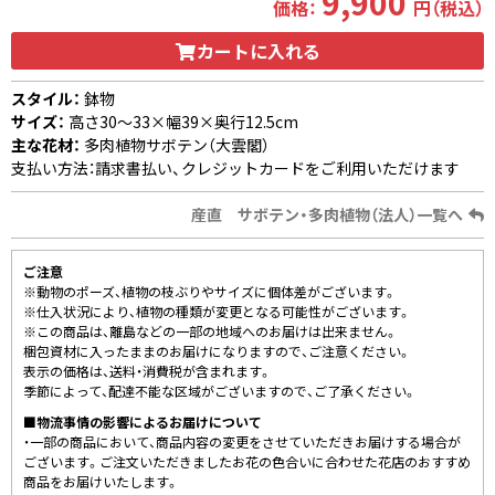
9,900
価格：
円（税込）
カートに入れる
スタイル：
鉢物
サイズ：
高さ30〜33×幅39×奥行12.5cm
主な花材：
多肉植物サボテン（大雲閣）
支払い方法：請求書払い、クレジットカードをご利用いただけます
産直 サボテン・多肉植物（法人）一覧へ
ご注意
※動物のポーズ、植物の枝ぶりやサイズに個体差がございます。
※仕入状況により、植物の種類が変更となる可能性がございます。
※この商品は、離島などの一部の地域へのお届けは出来ません。
梱包資材に入ったままのお届けになりますので、ご注意ください。
表示の価格は、送料・消費税が含まれます。
季節によって、配達不能な区域がございますので、ご了承ください。
■物流事情の影響によるお届けについて
・一部の商品において、商品内容の変更をさせていただきお届けする場合が
ございます。ご注文いただきましたお花の色合いに合わせた花店のおすすめ
商品をお届けいたします。