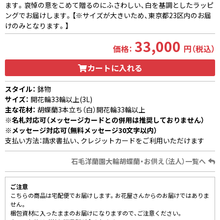
ます。哀悼の意をこめて贈るのにふさわしい、白を基調としたラッピ
ングでお届けします。【※サイズが大きいため、東京都23区内のお届
けのみとなります。】
33,000
価格：
円（税込）
カートに入れる
スタイル：
鉢物
サイズ：
開花輪33輪以上(3L)
主な花材：
胡蝶蘭3本立ち（白）開花輪33輪以上
※名札対応可（メッセージカードとの併用は推奨しておりません）
※メッセージ対応可（無料メッセージ30文字以内）
支払い方法：請求書払い、クレジットカードをご利用いただけます
石毛洋蘭園大輪胡蝶蘭・お供え（法人）一覧へ
ご注意
こちらの商品は宅配便でお届けします。お花屋さんからのお届けではありま
せん。
梱包資材に入ったままのお届けになりますので、ご注意ください。