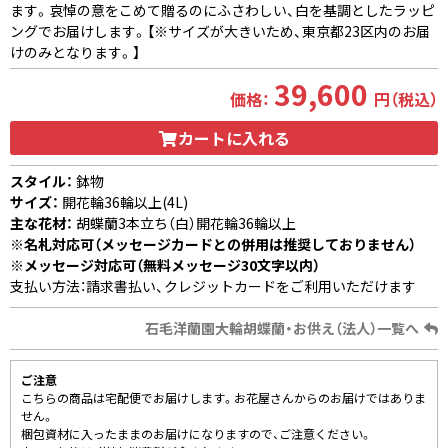
ます。哀悼の意をこめて贈るのにふさわしい、白を基調としたラッピ
ングでお届けします。【※サイズが大きいため、東京都23区内のお届
けのみとなります。】
39,600
価格：
円（税込）
カートに入れる
スタイル：
鉢物
サイズ：
開花輪36輪以上(4L)
主な花材：
胡蝶蘭3本立ち（白）開花輪36輪以上
※名札対応可（メッセージカードとの併用は推奨しておりません）
※メッセージ対応可（無料メッセージ30文字以内）
支払い方法：請求書払い、クレジットカードをご利用いただけます
石毛洋蘭園大輪胡蝶蘭・お供え（法人）一覧へ
ご注意
こちらの商品は宅配便でお届けします。お花屋さんからのお届けではありま
せん。
梱包資材に入ったままのお届けになりますので、ご注意ください。