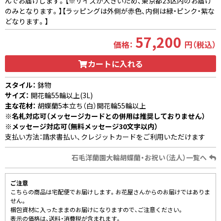
んでお届けします。【※サイズが大きいため、東京都23区内のお届け
のみとなります。】【ラッピングは外側が赤色、内側は緑・ピンク・紫な
どなります。】
57,200
価格：
円（税込）
カートに入れる
スタイル：
鉢物
サイズ：
開花輪55輪以上(3L)
主な花材：
胡蝶蘭5本立ち（白）開花輪55輪以上
※名札対応可（メッセージカードとの併用は推奨しておりません）
※メッセージ対応可（無料メッセージ30文字以内）
支払い方法：請求書払い、クレジットカードをご利用いただけます
石毛洋蘭園大輪胡蝶蘭・お祝い（法人）一覧へ
ご注意
こちらの商品は宅配便でお届けします。お花屋さんからのお届けではありま
せん。
梱包資材に入ったままのお届けになりますので、ご注意ください。
表示の価格は、送料・消費税が含まれます。