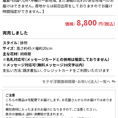
離島・四国・九州・沖縄の一部地域、また凍結の恐れのある地域へのお
届けはできません。産地からは前日出荷をしておりますのでお届け
時間指定ができません。】
8,800
価格：
円（税込）
完売しました
スタイル：
鉢物
サイズ：
高さ約45×幅約20cm
主な花材：
胡蝶蘭
※名札対応可（メッセージカードとの併用は推奨しておりません）
※メッセージ対応可（無料メッセージ30文字以内）
支払い方法：請求書払い、クレジットカードをご利用いただけます
モテギ洋蘭園胡蝶蘭・お祝い(法人）一覧へ
ご注意
こちらの商品は宅配便でお届けします。お花屋さんからのお届けではありま
せん。
梱包資材に入ったままのお届けになりますので、ご注意ください。
表示の価格は、送料・消費税が含まれます。