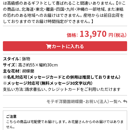
は高級感のあるギフトとして喜ばれること間違いありません。【※こ
の商品は、北海道・東北・離島・四国・九州・沖縄の一部地域、また凍結
の恐れのある地域へのお届けはできません。産地からは前日出荷を
しておりますのでお届け時間指定ができません。】
13,970
価格：
円（税込）
カートに入れる
スタイル：
鉢物
サイズ：
高さ約55×幅約30cm
主な花材：
胡蝶蘭
※名札対応可（メッセージカードとの併用は推奨しておりません）
※メッセージ対応可（無料メッセージ30文字以内）
支払い方法：請求書払い、クレジットカードをご利用いただけます
モテギ洋蘭園胡蝶蘭・お祝い(法人）一覧へ
ご注意
こちらの商品は宅配便でお届けします。お花屋さんからのお届けではありま
せん。