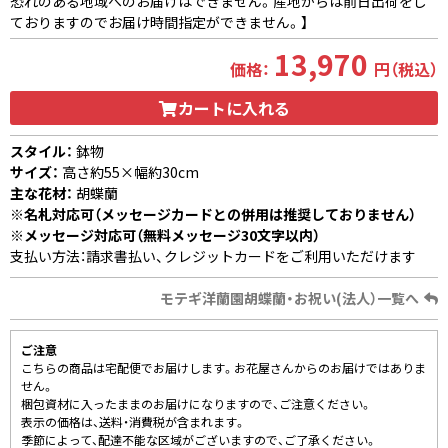
恐れのある地域へのお届けはできません。産地からは前日出荷をし
ておりますのでお届け時間指定ができません。】
13,970
価格：
円（税込）
カートに入れる
スタイル：
鉢物
サイズ：
高さ約55×幅約30cm
主な花材：
胡蝶蘭
※名札対応可（メッセージカードとの併用は推奨しておりません）
※メッセージ対応可（無料メッセージ30文字以内）
支払い方法：請求書払い、クレジットカードをご利用いただけます
モテギ洋蘭園胡蝶蘭・お祝い(法人）一覧へ
ご注意
こちらの商品は宅配便でお届けします。お花屋さんからのお届けではありま
せん。
梱包資材に入ったままのお届けになりますので、ご注意ください。
表示の価格は、送料・消費税が含まれます。
季節によって、配達不能な区域がございますので、ご了承ください。