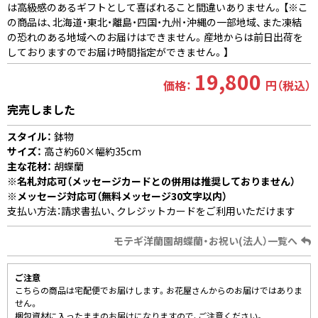
は高級感のあるギフトとして喜ばれること間違いありません。【※こ
の商品は、北海道・東北・離島・四国・九州・沖縄の一部地域、また凍結
の恐れのある地域へのお届けはできません。産地からは前日出荷を
しておりますのでお届け時間指定ができません。】
19,800
価格：
円（税込）
完売しました
スタイル：
鉢物
サイズ：
高さ約60×幅約35cm
主な花材：
胡蝶蘭
※名札対応可（メッセージカードとの併用は推奨しておりません）
※メッセージ対応可（無料メッセージ30文字以内）
支払い方法：請求書払い、クレジットカードをご利用いただけます
モテギ洋蘭園胡蝶蘭・お祝い(法人）一覧へ
ご注意
こちらの商品は宅配便でお届けします。お花屋さんからのお届けではありま
せん。
梱包資材に入ったままのお届けになりますので、ご注意ください。