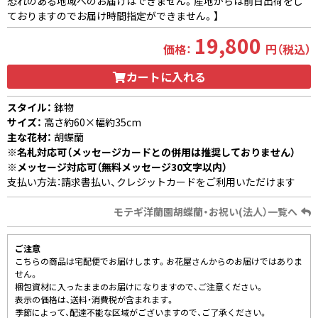
恐れのある地域へのお届けはできません。産地からは前日出荷をし
ておりますのでお届け時間指定ができません。】
19,800
価格：
円（税込）
カートに入れる
スタイル：
鉢物
サイズ：
高さ約60×幅約35cm
主な花材：
胡蝶蘭
※名札対応可（メッセージカードとの併用は推奨しておりません）
※メッセージ対応可（無料メッセージ30文字以内）
支払い方法：請求書払い、クレジットカードをご利用いただけます
モテギ洋蘭園胡蝶蘭・お祝い(法人）一覧へ
ご注意
こちらの商品は宅配便でお届けします。お花屋さんからのお届けではありま
せん。
梱包資材に入ったままのお届けになりますので、ご注意ください。
表示の価格は、送料・消費税が含まれます。
季節によって、配達不能な区域がございますので、ご了承ください。