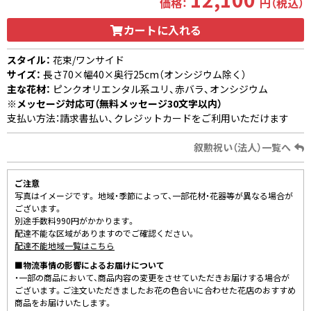
価格：
円（税込）
カートに入れる
スタイル：
花束/ワンサイド
サイズ：
長さ70×幅40×奥行25cm（オンシジウム除く）
主な花材：
ピンクオリエンタル系ユリ、赤バラ、オンシジウム
※メッセージ対応可（無料メッセージ30文字以内）
支払い方法：請求書払い、クレジットカードをご利用いただけます
叙勲祝い（法人）一覧へ
ご注意
写真はイメージです。 地域・季節によって、一部花材・花器等が異なる場合が
ございます。
別途手数料990円がかかります。
配達不能な区域がありますのでご確認ください。
配達不能地域一覧はこちら
■物流事情の影響によるお届けについて
・一部の商品において、商品内容の変更をさせていただきお届けする場合が
ございます。ご注文いただきましたお花の色合いに合わせた花店のおすすめ
商品をお届けいたします。