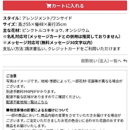
カートに入れる
スタイル：
アレンジメント/ワンサイド
サイズ：
高さ55×幅48×奥行35cm
主な花材：
ピンクトルコキキョウ、オンシジウム
※名札対応可（メッセージカードとの併用は推奨しておりません）
※メッセージ対応可（無料メッセージ30文字以内）
支払い方法：請求書払い、クレジットカードをご利用いただけます
叙勲祝い（法人）一覧へ
ご注意
写真はイメージです。 地域・季節によって、一部花材・花器等が異なる場合が
ございます。
別途手数料990円がかかります。
配達不能な区域がありますのでご確認ください。
配達不能地域一覧はこちら
■物流事情の影響によるお届けについて
・一部の商品において、商品内容の変更をさせていただきお届けする場合が
ございます。ご注文いただきましたお花の色合いに合わせた花店のおすすめ
商品をお届けいたします。