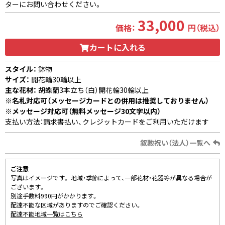
ターにお問い合わせください。
33,000
価格：
円（税込）
カートに入れる
スタイル：
鉢物
サイズ：
開花輪30輪以上
主な花材：
胡蝶蘭3本立ち（白）開花輪30輪以上
※名札対応可（メッセージカードとの併用は推奨しておりません）
※メッセージ対応可（無料メッセージ30文字以内）
支払い方法：請求書払い、クレジットカードをご利用いただけます
叙勲祝い（法人）一覧へ
ご注意
写真はイメージです。 地域・季節によって、一部花材・花器等が異なる場合が
ございます。
別途手数料990円がかかります。
配達不能な区域がありますのでご確認ください。
配達不能地域一覧はこちら