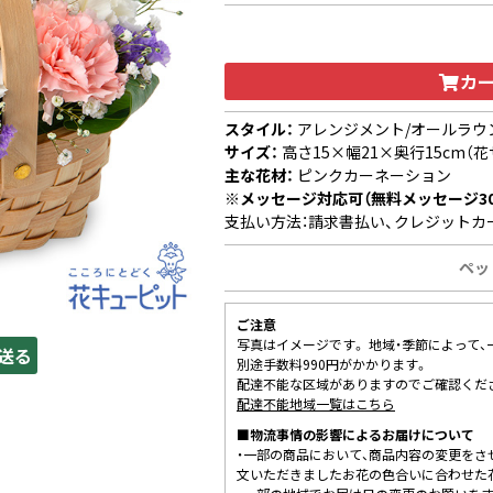
カ
スタイル：
アレンジメント/オールラウ
サイズ：
高さ15×幅21×奥行15cm（花
主な花材：
ピンクカーネーション
※メッセージ対応可（無料メッセージ3
支払い方法：請求書払い、クレジットカ
ペッ
ご注意
写真はイメージです。 地域・季節によって
送る
別途手数料990円がかかります。
配達不能な区域がありますのでご確認くだ
配達不能地域一覧はこちら
■物流事情の影響によるお届けについて
・一部の商品において、商品内容の変更をさ
文いただきましたお花の色合いに合わせた