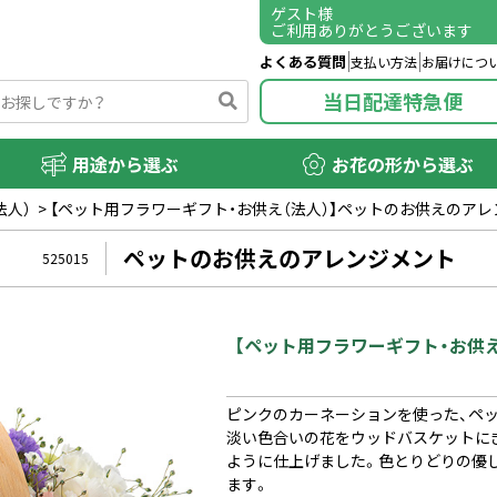
ゲスト
様
ご利用ありがとうございます
よくある質問
支払い方法
お届けにつ
当日配達特急便
用途から選ぶ
お花の形から選ぶ
法人）
>
【ペット用フラワーギフト・お供え（法人）】ペットのお供えのア
ペットのお供えのアレンジメント
525015
【ペット用フラワーギフト・お供
ピンクのカーネーションを使った、ペ
淡い色合いの花をウッドバスケットに
ように仕上げました。色とりどりの優
ます。