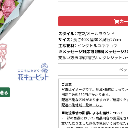
カ
スタイル：
花束/オールラウンド
サイズ：
長さ40×幅30×奥行27cm
主な花材：
ピンクトルコキキョウ
※メッセージ対応可（無料メッセージ3
支払い方法：請求書払い、クレジットカ
ペッ
ご注意
写真はイメージです。 地域・季節によって
送る
別途手数料990円がかかります。
配達不能な区域がありますのでご確認くだ
配達不能地域一覧はこちら
■物流事情の影響によるお届けについて
・一部の商品において、商品内容の変更をさ
文いただきましたお花の色合いに合わせた