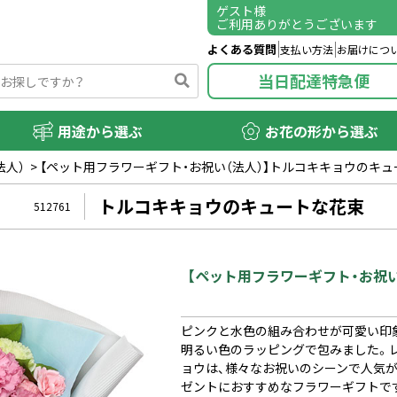
ゲスト
様
ご利用ありがとうございます
よくある質問
支払い方法
お届けにつ
当日配達特急便
用途から選ぶ
お花の形から選ぶ
法人）
>
【ペット用フラワーギフト・お祝い（法人）】トルコキキョウのキ
トルコキキョウのキュートな花束
512761
【ペット用フラワーギフト・お祝
ピンクと水色の組み合わせが可愛い印
明るい色のラッピングで包みました。
ョウは、様々なお祝いのシーンで人気
ゼントにおすすめなフラワーギフトで