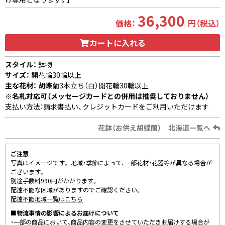
36,300
価格：
円（税込）
カートに入れる
スタイル：
鉢物
サイズ：
開花輪30輪以上
主な花材：
胡蝶蘭3本立ち（白）開花輪30輪以上
※名札対応可（メッセージカードとの併用は推奨しておりません）
支払い方法：請求書払い、クレジットカードをご利用いただけます
花鉢（お供え胡蝶蘭） 北海道一覧へ
ご注意
写真はイメージです。 地域・季節によって、一部花材・花器等が異なる場合が
ございます。
別途手数料990円がかかります。
配達不能な区域がありますのでご確認ください。
配達不能地域一覧はこちら
■物流事情の影響によるお届けについて
・一部の商品において、商品内容の変更をさせていただきお届けする場合が