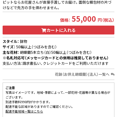
ピットならお花屋さんが直接手渡しでお届け。面倒な梱包材の片づ
けなどで先方の手を煩わせません。
55,000
価格：
円（税込）
カートに入れる
スタイル：
鉢物
サイズ：
50輪以上（つぼみを含む）
主な花材：
胡蝶蘭5本立ち（白）50輪以上（つぼみを含む）
※名札対応可（メッセージカードとの併用は推奨しておりません）
支払い方法：請求書払い、クレジットカードをご利用いただけます
花鉢（お供え胡蝶蘭）(法人）一覧へ
ご注意
写真はイメージです。 地域・季節によって、一部花材・花器等が異なる場合が
ございます。
別途手数料990円がかかります。
配達不能な区域がありますのでご確認ください。
配達不能地域一覧はこちら