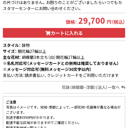
の片づけはありません。お困りのことがございましたらいつでもカ
スタマーセンターにお問い合わせください。
29,700
価格：
円（税込）
カートに入れる
スタイル：
鉢物
サイズ：
開花輪27輪以上
主な花材：
胡蝶蘭3本立ち（白）開花輪27輪以上
※名札対応可（メッセージカードとの併用は推奨しておりません）
※メッセージ対応可（無料メッセージ30文字以内）
支払い方法：請求書払い、クレジットカードをご利用いただけます
花鉢（胡蝶蘭・洋蘭）(法人）一覧へ
ご注意
写真はイメージです。 地域・季節によって、一部花材・花器等が異なる場合が
ございます。
別途手数料990円がかかります。
配達不能な区域がありますのでご確認ください。
配達不能地域一覧はこちら