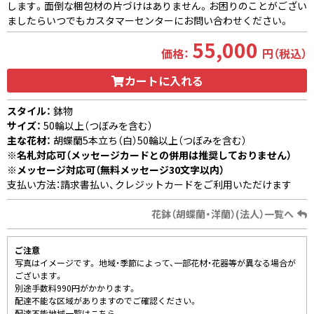
します。面倒な梱包材の片づけはありません。お困りのことがござい
ましたらいつでもカスタマーセンターにお問い合わせください。
55,000
価格：
円（税込）
カートに入れる
スタイル：
鉢物
サイズ：
50輪以上（つぼみを含む）
主な花材：
胡蝶蘭5本立ち（白）50輪以上（つぼみを含む）
※名札対応可（メッセージカードとの併用は推奨しておりません）
※メッセージ対応可（無料メッセージ30文字以内）
支払い方法：請求書払い、クレジットカードをご利用いただけます
花鉢（胡蝶蘭・洋蘭）(法人）一覧へ
ご注意
写真はイメージです。 地域・季節によって、一部花材・花器等が異なる場合が
ございます。
別途手数料990円がかかります。
配達不能な区域がありますのでご確認ください。
配達不能地域一覧はこちら