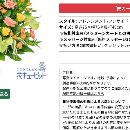
カ
スタイル：
アレンジメント/ワンサイド
サイズ：
高さ75×幅75×奥行40cm
※名札対応可（メッセージカードとの併
※メッセージ対応可（無料メッセージ3
支払い方法：請求書払い、クレジットカ
ご注意
写真はイメージです。 地域・季節によって
別途手数料990円がかかります。
配達不能な区域がありますのでご確認くだ
送る
配達不能地域一覧はこちら
■物流事情の影響によるお届けについて
・一部の商品において、商品内容の変更をさ
文いただきましたお花の色合いに合わせた
・一部の地域でお届け日の変更のお願いを
・今後の状況によりお届けの内容に変更が
何卒ご理解いただきますようお願い申し上