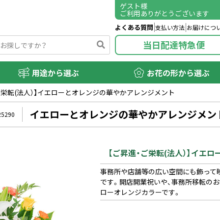
ゲスト
様
ご利用ありがとうございます
よくある質問
支払い方法
お届けにつ
当日配達特急便
用途から選ぶ
お花の形から選ぶ
ご栄転(法人）】イエローとオレンジの華やかアレンジメント
イエローとオレンジの華やかアレンジメン
25290
【ご昇進・ご栄転(法人）】イエ
事務所や店舗等の広い空間にも飾って
です。開店開業祝いや、事務所移転の
ローオレンジカラーです。