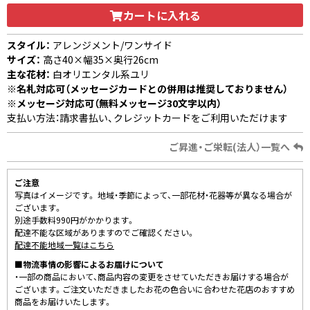
カートに入れる
スタイル：
アレンジメント/ワンサイド
サイズ：
高さ40×幅35×奥行26cm
主な花材：
白オリエンタル系ユリ
※名札対応可（メッセージカードとの併用は推奨しておりません）
※メッセージ対応可（無料メッセージ30文字以内）
支払い方法：請求書払い、クレジットカードをご利用いただけます
ご昇進・ご栄転(法人）一覧へ
ご注意
写真はイメージです。 地域・季節によって、一部花材・花器等が異なる場合が
ございます。
別途手数料990円がかかります。
配達不能な区域がありますのでご確認ください。
配達不能地域一覧はこちら
■物流事情の影響によるお届けについて
・一部の商品において、商品内容の変更をさせていただきお届けする場合が
ございます。ご注文いただきましたお花の色合いに合わせた花店のおすすめ
商品をお届けいたします。