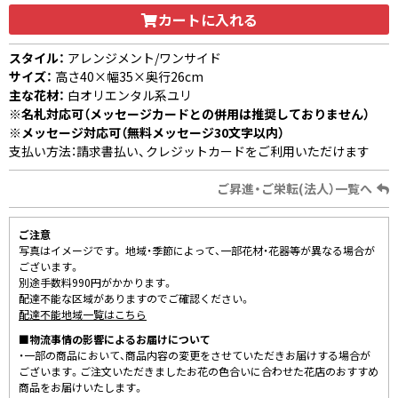
カートに入れる
スタイル：
アレンジメント/ワンサイド
サイズ：
高さ40×幅35×奥行26cm
主な花材：
白オリエンタル系ユリ
※名札対応可（メッセージカードとの併用は推奨しておりません）
※メッセージ対応可（無料メッセージ30文字以内）
支払い方法：請求書払い、クレジットカードをご利用いただけます
ご昇進・ご栄転(法人）一覧へ
ご注意
写真はイメージです。 地域・季節によって、一部花材・花器等が異なる場合が
ございます。
別途手数料990円がかかります。
配達不能な区域がありますのでご確認ください。
配達不能地域一覧はこちら
■物流事情の影響によるお届けについて
・一部の商品において、商品内容の変更をさせていただきお届けする場合が
ございます。ご注文いただきましたお花の色合いに合わせた花店のおすすめ
商品をお届けいたします。