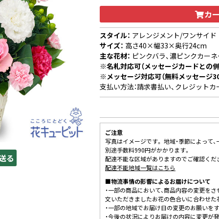
カ
スタイル：
アレンジメント/ワンサイド
サイズ：
高さ40×幅33×奥行24cm
主な花材：
ピンクバラ、濃ピンクカーネ
※名札対応可（メッセージカードとの併
※メッセージ対応可（無料メッセージ3
支払い方法：請求書払い、クレジットカ
ご注意
写真はイメージです。 地域・季節によって
別途手数料990円がかかります。
送る
配達不能な区域がありますのでご確認くだ
配達不能地域一覧はこちら
■物流事情の影響によるお届けについて
・一部の商品において、商品内容の変更をさ
文いただきましたお花の色合いに合わせた
・一部の地域でお届け日の変更のお願いを
・今後の状況によりお届けの内容に変更が