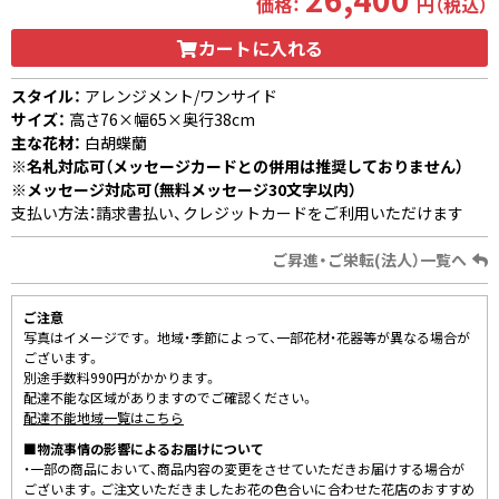
価格：
円（税込）
カートに入れる
スタイル：
アレンジメント/ワンサイド
サイズ：
高さ76×幅65×奥行38cm
主な花材：
白胡蝶蘭
※名札対応可（メッセージカードとの併用は推奨しておりません）
※メッセージ対応可（無料メッセージ30文字以内）
支払い方法：請求書払い、クレジットカードをご利用いただけます
ご昇進・ご栄転(法人）一覧へ
ご注意
写真はイメージです。 地域・季節によって、一部花材・花器等が異なる場合が
ございます。
別途手数料990円がかかります。
配達不能な区域がありますのでご確認ください。
配達不能地域一覧はこちら
■物流事情の影響によるお届けについて
・一部の商品において、商品内容の変更をさせていただきお届けする場合が
ございます。ご注文いただきましたお花の色合いに合わせた花店のおすすめ