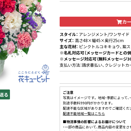
カ
スタイル：
アレンジメント/ワンサイド
サイズ：
高さ48×幅45×奥行25cm
主な花材：
ピンクトルコキキョウ、紫ス
※名札対応可（メッセージカードとの併
※メッセージ対応可（無料メッセージ3
支払い方法：請求書払い、クレジットカ
ご注意
送る
写真はイメージです。 地域・季節によって
別途手数料990円がかかります。
配達不能な区域がありますのでご確認くだ
配達不能地域一覧はこちら
■物流事情の影響によるお届けについて
・一部の商品において、商品内容の変更をさ