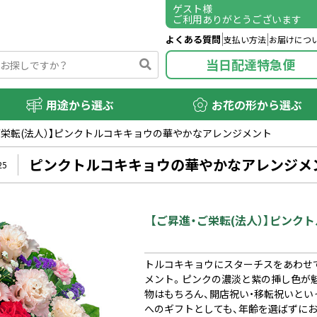
ゲスト
様
ご利用ありがとうございます
よくある質問
支払い方法
お届けにつ
当日配達特急便
用途から選ぶ
お花の形から選ぶ
ご栄転(法人）】ピンクトルコキキョウの華やかなアレンジメント
ピンクトルコキキョウの華やかなアレンジメ
25
【ご昇進・ご栄転(法人）】ピン
トルコキキョウにスターチスをあわせ
メント。ピンクの濃淡と紫の挿し色が
物はもちろん、開店祝い・移転祝いと
へのギフトとしても、年齢を選ばずに