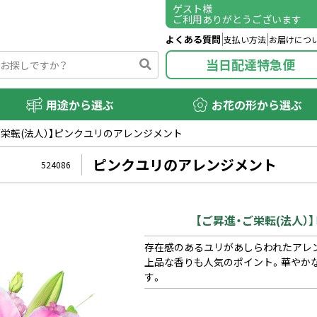
ゲスト
様
ご利用ありがとうございます
よくある質問
支払い方法
お届けにつ
当日配達特急便
用途から選ぶ
お花の形から選ぶ
ご栄転(法人）】ピンクユリのアレンジメント
ピンクユリのアレンジメント
524086
【ご昇進・ご栄転(法人
存在感のあるユリがあしらわれたアレ
上品な香りも人気のポイント。華やか
す。