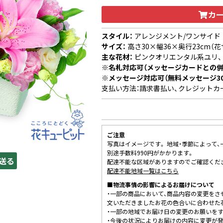
カ
スタイル：
アレンジメント/ワンサイド
サイズ：
高さ30×幅36×奥行23cm（花
主な花材：
ピンクオリエンタル系ユリ、
※名札対応可（メッセージカードとの併
※メッセージ対応可（無料メッセージ3
支払い方法：請求書払い、クレジットカ
ご注意
写真はイメージです。 地域・季節によって
別途手数料990円がかかります。
送る
配達不能な区域がありますのでご確認くだ
配達不能地域一覧はこちら
■物流事情の影響によるお届けについて
・一部の商品において、商品内容の変更をさ
文いただきましたお花の色合いに合わせた
・一部の地域でお届け日の変更のお願いを
・今後の状況によりお届けの内容に変更が