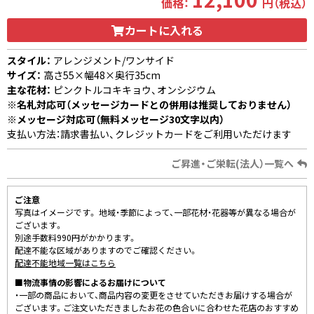
価格：
円（税込）
カートに入れる
スタイル：
アレンジメント/ワンサイド
サイズ：
高さ55×幅48×奥行35cm
主な花材：
ピンクトルコキキョウ、オンシジウム
※名札対応可（メッセージカードとの併用は推奨しておりません）
※メッセージ対応可（無料メッセージ30文字以内）
支払い方法：請求書払い、クレジットカードをご利用いただけます
ご昇進・ご栄転(法人）一覧へ
ご注意
写真はイメージです。 地域・季節によって、一部花材・花器等が異なる場合が
ございます。
別途手数料990円がかかります。
配達不能な区域がありますのでご確認ください。
配達不能地域一覧はこちら
■物流事情の影響によるお届けについて
・一部の商品において、商品内容の変更をさせていただきお届けする場合が
ございます。ご注文いただきましたお花の色合いに合わせた花店のおすすめ