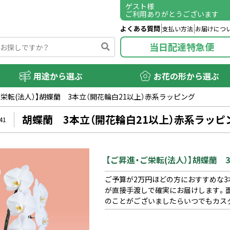
ゲスト
様
ご利用ありがとうございます
よくある質問
支払い方法
お届けにつ
当日配達特急便
用途から選ぶ
お花の形から選ぶ
ご栄転(法人）】胡蝶蘭 3本立（開花輪白21以上）赤系ラッピング
胡蝶蘭 3本立（開花輪白21以上）赤系ラッピ
41
【ご昇進・ご栄転(法人）】胡蝶蘭 
ご予算が2万円ほどの方におすすめな
が直接手渡しで確実にお届けします。
のことがございましたらいつでもカス