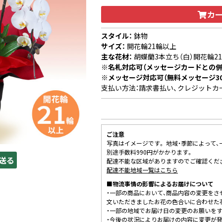
カ
スタイル：
鉢物
サイズ：
開花輪21輪以上
主な花材：
胡蝶蘭3本立ち（白）開花輪2
※名札対応可（メッセージカードとの併
※メッセージ対応可（無料メッセージ3
支払い方法：請求書払い、クレジットカ
ご注意
写真はイメージです。 地域・季節によって
別途手数料990円がかかります。
送る
配達不能な区域がありますのでご確認くだ
配達不能地域一覧はこちら
■物流事情の影響によるお届けについて
・一部の商品において、商品内容の変更をさ
文いただきましたお花の色合いに合わせた
・一部の地域でお届け日の変更のお願いを
・今後の状況によりお届けの内容に変更が