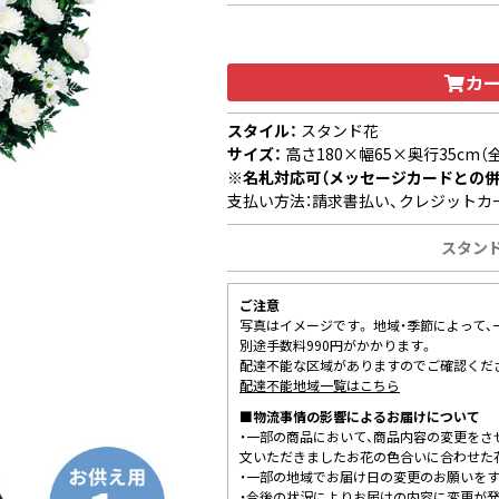
カ
スタイル：
スタンド花
サイズ：
高さ180×幅65×奥行35cm（
※名札対応可（メッセージカードとの併
支払い方法：請求書払い、クレジットカ
スタンド
ご注意
写真はイメージです。 地域・季節によって
別途手数料990円がかかります。
配達不能な区域がありますのでご確認くだ
配達不能地域一覧はこちら
■物流事情の影響によるお届けについて
・一部の商品において、商品内容の変更をさ
文いただきましたお花の色合いに合わせた
・一部の地域でお届け日の変更のお願いを
・今後の状況によりお届けの内容に変更が