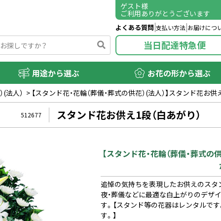
ゲスト
様
ご利用ありがとうございます
よくある質問
支払い方法
お届けにつ
当日配達特急便
用途から選ぶ
お花の形から選ぶ
(法人）
>
【スタンド花・花輪（葬儀・葬式の供花）(法人）】スタンド花お供
スタンド花お供え1段（白あがり）
512677
【スタンド花・花輪（葬儀・葬式の供
追悼の気持ちを表現したお供えのスタ
夜・葬儀などに最適な白上がりのデザ
す。【スタンド等の花器はレンタルです
す。】