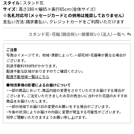
スタイル：
スタンド花
サイズ：
高さ180×幅85×奥行65cm（全体サイズ）
※名札対応可（メッセージカードとの併用は推奨しておりません）
支払い方法：請求書払い、クレジットカードをご利用いただけます
スタンド花・花輪（開店祝い・開業祝い）（法人）一覧へ
ご注意
写真はイメージです。 地域・季節によって、一部花材・花器等が異なる場合が
ございます。
別途手数料990円がかかります。
配達不能な区域がありますのでご確認ください。
配達不能地域一覧はこちら
■物流事情の影響によるお届けについて
・一部の商品において、商品内容の変更をさせていただきお届けする場合が
ございます。ご注文いただきましたお花の色合いに合わせた花店のおすすめ
商品をお届けいたします。
・一部の地域でお届け日の変更のお願いをする場合がございます。
・今後の状況によりお届けの内容に変更が発生する可能性がございます。
何卒ご理解いただきますようお願い申し上げます。