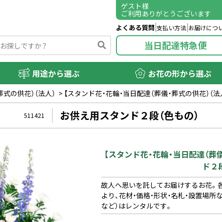
ゲスト
様
ご利用ありがとうございます
よくある質問
支払い方法
お届けにつ
当日配達特急便
用途から選ぶ
お花の形から選ぶ
葬式の供花）（法人）
>
【スタンド花・花輪・当日配達（葬儀・葬式の供花）（法
お供え用スタンド２段（色もの）
511421
【スタンド花・花輪・当日配達（葬
ド２
故人へ思いを託してお届けするお花。各
より、花材・価格・形状・名札・設置場
など）はレンタルです。