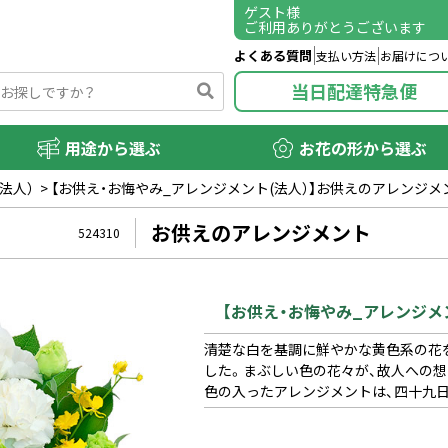
ゲスト
様
ご利用ありがとうございます
よくある質問
支払い方法
お届けにつ
当日配達特急便
用途から選ぶ
お花の形から選ぶ
法人）
>
【お供え・お悔やみ_アレンジメント(法人）】お供えのアレンジメ
お供えのアレンジメント
524310
【お供え・お悔やみ_アレンジメ
清楚な白を基調に鮮やかな黄色系の花
した。まぶしい色の花々が、故人への
色の入ったアレンジメントは、四十九