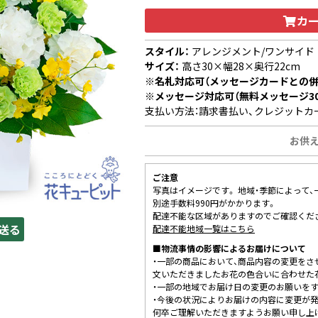
カ
スタイル：
アレンジメント/ワンサイド
サイズ：
高さ30×幅28×奥行22cm
※名札対応可（メッセージカードとの併
※メッセージ対応可（無料メッセージ3
支払い方法：請求書払い、クレジットカ
お供え
ご注意
写真はイメージです。 地域・季節によって
別途手数料990円がかかります。
配達不能な区域がありますのでご確認くだ
送る
配達不能地域一覧はこちら
■物流事情の影響によるお届けについて
・一部の商品において、商品内容の変更をさ
文いただきましたお花の色合いに合わせた
・一部の地域でお届け日の変更のお願いを
・今後の状況によりお届けの内容に変更が
何卒ご理解いただきますようお願い申し上