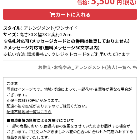
5,500
価格：
円（税込）
カートに入れる
スタイル：
アレンジメント/ワンサイド
サイズ：
高さ30×幅28×奥行22cm
※名札対応可（メッセージカードとの併用は推奨しておりません）
※メッセージ対応可（無料メッセージ30文字以内）
支払い方法：請求書払い、クレジットカードをご利用いただけます
お供え・お悔やみ_アレンジメント(法人）一覧へ
ご注意
写真はイメージです。 地域・季節によって、一部花材・花器等が異なる場合が
ございます。
別途手数料990円がかかります。
配達不能な区域がありますのでご確認ください。
配達不能地域一覧はこちら
■物流事情の影響によるお届けについて
・一部の商品において、商品内容の変更をさせていただきお届けする場合が
ございます。ご注文いただきましたお花の色合いに合わせた花店のおすすめ
商品をお届けいたします。