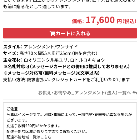
も前に贈る花として適しています。
17,600
価格：
円（税込）
カートに入れる
スタイル：
アレンジメント/ワンサイド
サイズ：
高さ70×幅55×奥行35cm（供花台含む）
主な花材：
白オリエンタル系ユリ、白トルコキキョウ
※名札対応可（メッセージカードとの併用は推奨しておりません）
※メッセージ対応可（無料メッセージ30文字以内）
支払い方法：請求書払い、クレジットカードをご利用いただけます
お供え・お悔やみ_アレンジメント(法人）一覧へ
ご注意
写真はイメージです。 地域・季節によって、一部花材・花器等が異なる場合が
ございます。
別途手数料990円がかかります。
配達不能な区域がありますのでご確認ください。
配達不能地域一覧はこちら