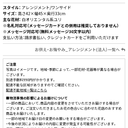
スタイル：
アレンジメント/ワンサイド
サイズ：
高さ42×幅45×奥行33cm
主な花材：
白オリエンタル系ユリ
※名札対応可（メッセージカードとの併用は推奨しておりません）
※メッセージ対応可（無料メッセージ30文字以内）
支払い方法：請求書払い、クレジットカードをご利用いただけます
お供え・お悔やみ_アレンジメント(法人）一覧へ
ご注意
写真はイメージです。 地域・季節によって、一部花材・花器等が異なる場合が
ございます。
別途手数料990円がかかります。
配達不能な区域がありますのでご確認ください。
配達不能地域一覧はこちら
■物流事情の影響によるお届けについて
・一部の商品において、商品内容の変更をさせていただきお届けする場合が
ございます。ご注文いただきましたお花の色合いに合わせた花店のおすすめ
商品をお届けいたします。
・一部の地域でお届け日の変更のお願いをする場合がございます。
・今後の状況によりお届けの内容に変更が発生する可能性がございます。