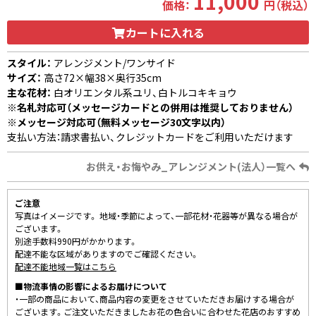
11,000
価格：
円（税込）
カートに入れる
スタイル：
アレンジメント/ワンサイド
サイズ：
高さ72×幅38×奥行35cm
主な花材：
白オリエンタル系ユリ、白トルコキキョウ
※名札対応可（メッセージカードとの併用は推奨しておりません）
※メッセージ対応可（無料メッセージ30文字以内）
支払い方法：請求書払い、クレジットカードをご利用いただけます
お供え・お悔やみ_アレンジメント(法人）一覧へ
ご注意
写真はイメージです。 地域・季節によって、一部花材・花器等が異なる場合が
ございます。
別途手数料990円がかかります。
配達不能な区域がありますのでご確認ください。
配達不能地域一覧はこちら
■物流事情の影響によるお届けについて
・一部の商品において、商品内容の変更をさせていただきお届けする場合が
ございます。ご注文いただきましたお花の色合いに合わせた花店のおすすめ