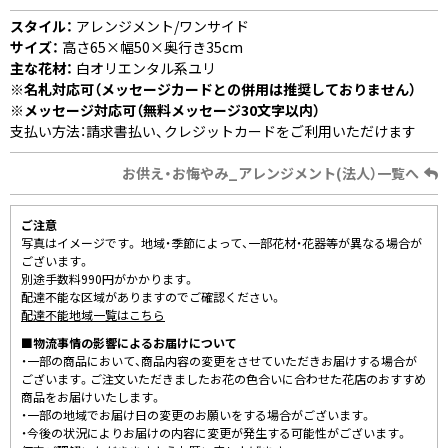
スタイル：
アレンジメント/ワンサイド
サイズ：
高さ65×幅50×奥行き35cm
主な花材：
白オリエンタル系ユリ
※名札対応可（メッセージカードとの併用は推奨しておりません）
※メッセージ対応可（無料メッセージ30文字以内）
支払い方法：請求書払い、クレジットカードをご利用いただけます
お供え・お悔やみ_アレンジメント(法人）一覧へ
ご注意
写真はイメージです。 地域・季節によって、一部花材・花器等が異なる場合が
ございます。
別途手数料990円がかかります。
配達不能な区域がありますのでご確認ください。
配達不能地域一覧はこちら
■物流事情の影響によるお届けについて
・一部の商品において、商品内容の変更をさせていただきお届けする場合が
ございます。ご注文いただきましたお花の色合いに合わせた花店のおすすめ
商品をお届けいたします。
・一部の地域でお届け日の変更のお願いをする場合がございます。
・今後の状況によりお届けの内容に変更が発生する可能性がございます。