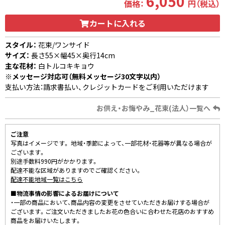
6,050
価格：
円（税込）
カートに入れる
スタイル：
花束/ワンサイド
サイズ：
長さ55×幅45×奥行14cm
主な花材：
白トルコキキョウ
※メッセージ対応可（無料メッセージ30文字以内）
支払い方法：請求書払い、クレジットカードをご利用いただけます
お供え・お悔やみ_花束(法人）一覧へ
ご注意
写真はイメージです。 地域・季節によって、一部花材・花器等が異なる場合が
ございます。
別途手数料990円がかかります。
配達不能な区域がありますのでご確認ください。
配達不能地域一覧はこちら
■物流事情の影響によるお届けについて
・一部の商品において、商品内容の変更をさせていただきお届けする場合が
ございます。ご注文いただきましたお花の色合いに合わせた花店のおすすめ
商品をお届けいたします。