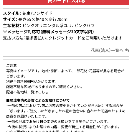
カートに入れる
スタイル：
花束/ワンサイド
サイズ：
長さ65×幅40×奥行20cm
主な花材：
ピンクオリエンタル系ユリ、ピンクバラ
※メッセージ対応可（無料メッセージ30文字以内）
支払い方法：請求書払い、クレジットカードをご利用いただけます
花束(法人）一覧へ
ご注意
写真はイメージです。 地域・季節によって、一部花材・花器等が異なる場合が
ございます。
別途手数料990円がかかります。
配達不能な区域がありますのでご確認ください。
配達不能地域一覧はこちら
■物流事情の影響によるお届けについて
・一部の商品において、商品内容の変更をさせていただきお届けする場合が
ございます。ご注文いただきましたお花の色合いに合わせた花店のおすすめ
商品をお届けいたします。
・一部の地域でお届け日の変更のお願いをする場合がございます。
・今後の状況によりお届けの内容に変更が発生する可能性がございます。