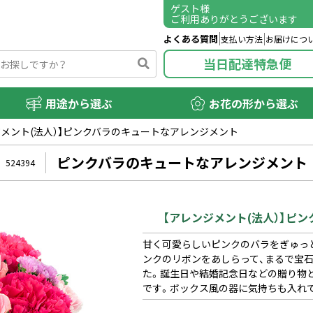
ゲスト
様
ご利用ありがとうございます
よくある質問
支払い方法
お届けにつ
当日配達特急便
用途から選ぶ
お花の形から選ぶ
ジメント(法人）】ピンクバラのキュートなアレンジメント
ピンクバラのキュートなアレンジメント
524394
【アレンジメント(法人）】ピ
甘く可愛らしいピンクのバラをぎゅっ
ンクのリボンをあしらって、まるで宝
た。誕生日や結婚記念日などの贈り物
です。ボックス風の器に気持ちも入れ