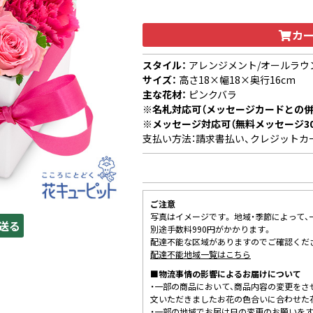
カ
スタイル：
アレンジメント/オールラウ
サイズ：
高さ18×幅18×奥行16cm
主な花材：
ピンクバラ
※名札対応可（メッセージカードとの併
※メッセージ対応可（無料メッセージ3
支払い方法：請求書払い、クレジットカ
ご注意
写真はイメージです。 地域・季節によって
送る
別途手数料990円がかかります。
配達不能な区域がありますのでご確認くだ
配達不能地域一覧はこちら
■物流事情の影響によるお届けについて
・一部の商品において、商品内容の変更をさ
文いただきましたお花の色合いに合わせた
・一部の地域でお届け日の変更のお願いを