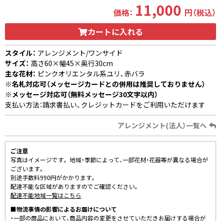
11,000
価格：
円（税込）
カートに入れる
スタイル：
アレンジメント/ワンサイド
サイズ：
高さ60×幅45×奥行30cm
主な花材：
ピンクオリエンタル系ユリ、赤バラ
※名札対応可（メッセージカードとの併用は推奨しておりません）
※メッセージ対応可（無料メッセージ30文字以内）
支払い方法：請求書払い、クレジットカードをご利用いただけます
アレンジメント(法人）一覧へ
ご注意
写真はイメージです。 地域・季節によって、一部花材・花器等が異なる場合が
ございます。
別途手数料990円がかかります。
配達不能な区域がありますのでご確認ください。
配達不能地域一覧はこちら
■物流事情の影響によるお届けについて
・一部の商品において、商品内容の変更をさせていただきお届けする場合が