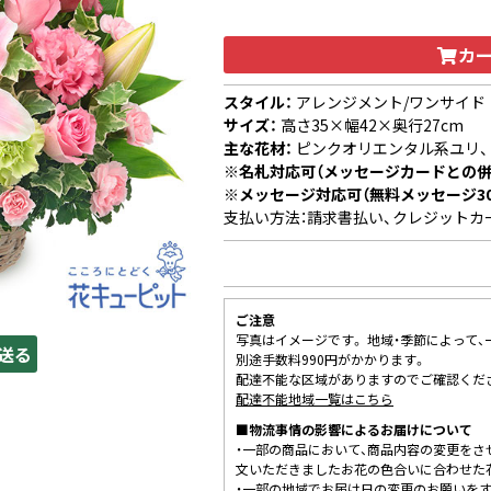
カ
スタイル：
アレンジメント/ワンサイド
サイズ：
高さ35×幅42×奥行27cm
主な花材：
ピンクオリエンタル系ユリ、
※名札対応可（メッセージカードとの併
※メッセージ対応可（無料メッセージ3
支払い方法：請求書払い、クレジットカ
ご注意
写真はイメージです。 地域・季節によって
送る
別途手数料990円がかかります。
配達不能な区域がありますのでご確認くだ
配達不能地域一覧はこちら
■物流事情の影響によるお届けについて
・一部の商品において、商品内容の変更をさ
文いただきましたお花の色合いに合わせた
・一部の地域でお届け日の変更のお願いを