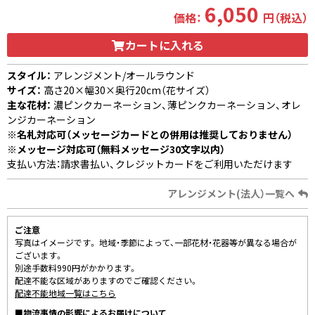
6,050
価格：
円（税込）
カートに入れる
スタイル：
アレンジメント/オールラウンド
サイズ：
高さ20×幅30×奥行20cm（花サイズ）
主な花材：
濃ピンクカーネーション、薄ピンクカーネーション、オレ
ンジカーネーション
※名札対応可（メッセージカードとの併用は推奨しておりません）
※メッセージ対応可（無料メッセージ30文字以内）
支払い方法：請求書払い、クレジットカードをご利用いただけます
アレンジメント(法人）一覧へ
ご注意
写真はイメージです。 地域・季節によって、一部花材・花器等が異なる場合が
ございます。
別途手数料990円がかかります。
配達不能な区域がありますのでご確認ください。
配達不能地域一覧はこちら
■物流事情の影響によるお届けについて