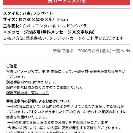
カートに入れる
スタイル：
花束/ワンサイド
サイズ：
長さ80×幅48×奥行20cm
主な花材：
白オリエンタル系ユリ、ピンクバラ
※メッセージ対応可（無料メッセージ30文字以内）
支払い方法：請求書払い、クレジットカードをご利用いただけます
予算で選ぶ 7000円から(法人）一覧へ
ご注意
写真はイメージです。 地域・季節によって、一部花材・花器等が異なる場合が
ございます。
別途手数料990円がかかります。
配達不能な区域がありますのでご確認ください。
配達不能地域一覧はこちら
■物流事情の影響によるお届けについて
・一部の商品において、商品内容の変更をさせていただきお届けする場合が
ございます。ご注文いただきましたお花の色合いに合わせた花店のおすすめ
商品をお届けいたします。
・一部の地域でお届け日の変更のお願いをする場合がございます。
・今後の状況によりお届けの内容に変更が発生する可能性がございます。