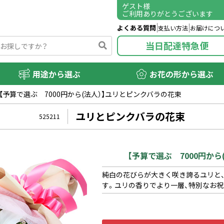
ゲスト
様
ご利用ありがとうございます
よくある質問
支払い方法
お届けにつ
当日配達特急便
用途から選ぶ
お花の形から選ぶ
【予算で選ぶ 7000円から(法人）】ユリとピンクバラの花束
ユリとピンクバラの花束
525211
【予算で選ぶ 7000円か
純白の花びらが大きく咲き誇るユリと
す。ユリの香りでより一層、特別なお祝