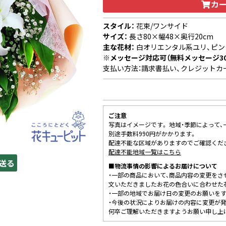
カ
スタイル：
花束/ワンサイド
サイズ：
長さ80×幅48×奥行20cm
主な花材：
白オリエンタル系ユリ、ピン
※メッセージ対応可（無料メッセージ3
支払い方法：請求書払い、クレジットカ
ご注意
写真はイメージです。 地域・季節によって
別途手数料990円がかかります。
配達不能な区域がありますのでご確認くだ
配達不能地域一覧はこちら
送る
■物流事情の影響によるお届けについて
・一部の商品において、商品内容の変更をさ
文いただきましたお花の色合いに合わせた
・一部の地域でお届け日の変更のお願いを
・今後の状況によりお届けの内容に変更が
何卒ご理解いただきますようお願い申し上