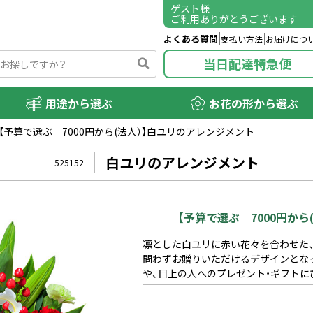
ゲスト
様
ご利用ありがとうございます
よくある質問
支払い方法
お届けにつ
当日配達特急便
用途から選ぶ
お花の形から選ぶ
【予算で選ぶ 7000円から(法人）】白ユリのアレンジメント
白ユリのアレンジメント
525152
【予算で選ぶ 7000円か
凛とした白ユリに赤い花々を合わせた
問わずお贈りいただけるデザインとな
や、目上の人へのプレゼント・ギフトに