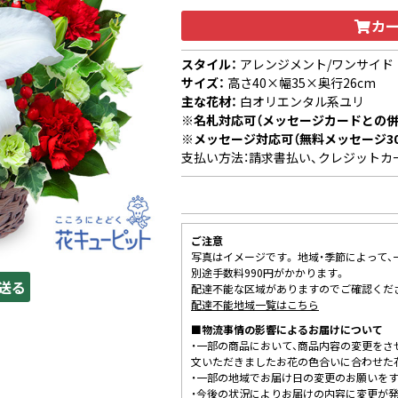
カ
スタイル：
アレンジメント/ワンサイド
サイズ：
高さ40×幅35×奥行26cm
主な花材：
白オリエンタル系ユリ
※名札対応可（メッセージカードとの併
※メッセージ対応可（無料メッセージ3
支払い方法：請求書払い、クレジットカ
ご注意
写真はイメージです。 地域・季節によって
別途手数料990円がかかります。
送る
配達不能な区域がありますのでご確認くだ
配達不能地域一覧はこちら
■物流事情の影響によるお届けについて
・一部の商品において、商品内容の変更をさ
文いただきましたお花の色合いに合わせた
・一部の地域でお届け日の変更のお願いを
・今後の状況によりお届けの内容に変更が